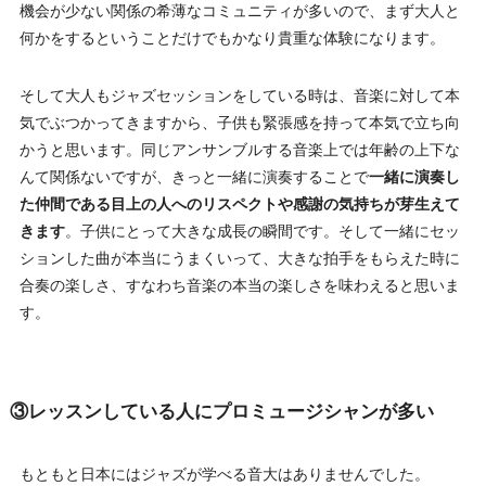
機会が少ない関係の希薄なコミュニティが多いので、まず大人と
何かをするということだけでもかなり貴重な体験になります。
そして大人もジャズセッションをしている時は、音楽に対して本
気でぶつかってきますから、子供も緊張感を持って本気で立ち向
かうと思います。同じアンサンブルする音楽上では年齢の上下な
んて関係ないですが、きっと一緒に演奏することで
一緒に演奏し
た仲間である目上の人へのリスペクトや感謝の気持ちが芽生えて
きます
。子供にとって大きな成長の瞬間です。そして一緒にセッ
ションした曲が本当にうまくいって、大きな拍手をもらえた時に
合奏の楽しさ、すなわち音楽の本当の楽しさを味わえると思いま
す。
③レッスンしている人にプロミュージシャンが多い
もともと日本にはジャズが学べる音大はありませんでした。