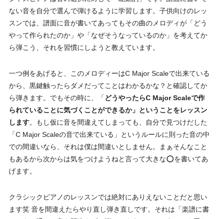
ない音を自分で選んで弾けるように学習します。子供向けのレッ
スンでは、譜面に音が書いてあってもその曲のメロディが「どう
やって作られたのか」や「なぜそうなっているのか」を考えてか
ら弾こう、それを習慣にしようと教えています。
一つ例をあげると、このメロディーはC Major Scaleで出来ている
から、黒鍵触ったらダメだってことはわかるかな？と確認してか
ら弾きます。でもその時に、「
どうやったらC Major Scaleで作
られていることに気づくことができるか」ということをレッスン
します
。もし仮に音を間違えてしまっても、自分で見つけだした
「C Major Scaleの音で出来ている」というルールに則った音の中
での間違いなら、それは僕は間違いとしません。まぁそんなこと
もあるから次からは気をつけようねと言って大きな⭕️を書いてあ
げます。
クラシックピアノのレッスンでは絶対にありえないことだと思い
ます笑 音を間違えたらやり直し弾き直しです。それは「楽譜に書